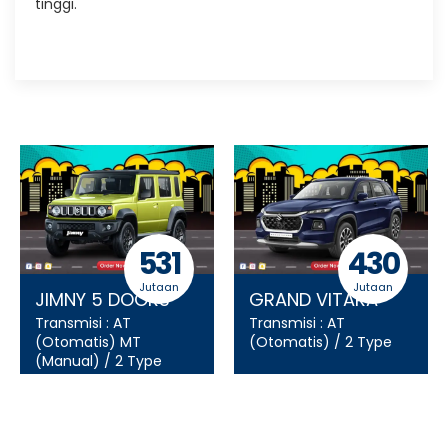
tinggi.
531
430
Jutaan
Jutaan
JIMNY 5 DOORS
GRAND VITARA
Transmisi :
AT
Transmisi :
AT
(Otomatis)
MT
(Otomatis)
/ 2 Type
(Manual)
/ 2 Type